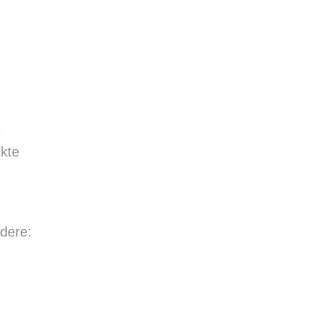
e
kte
ndere: