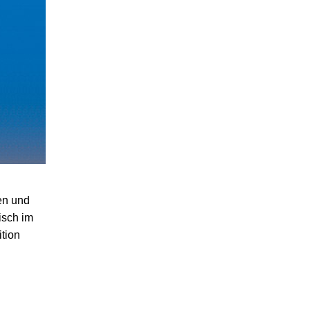
en und
isch im
ition