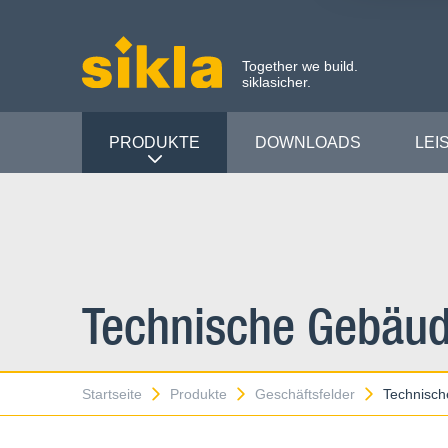
Together we build.
siklasicher.
PRODUKTE
DOWNLOADS
LEI
Technische Gebäu
Startseite
Produkte
Geschäftsfelder
Technisc