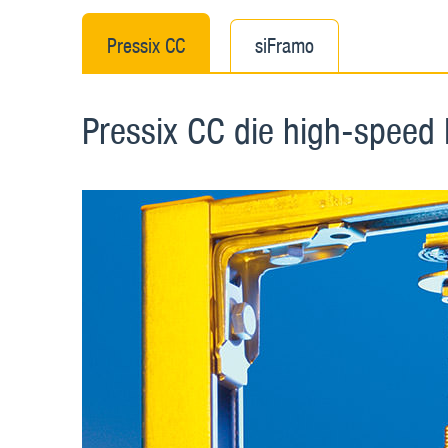
Pressix CC
siFramo
Pressix CC die high-speed 